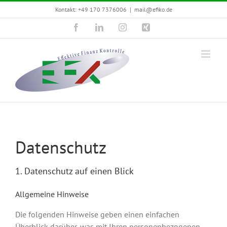
Zum
Kontakt: +49 170 7376006
|
mail@efiko.de
Inhalt
springen
Facebook
LinkedIn
Instagram
Xing
Datenschutz
1. Datenschutz auf einen Blick
Allgemeine Hinweise
Die folgenden Hinweise geben einen einfachen
Überblick darüber, was mit Ihren personenbezogenen