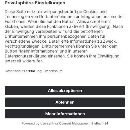
Google Analytics. Anbieter ist die Google Ireland Limited
(„Google“), Gordon House, Barrow Street, Dublin 4,
Irland.
Google Analytics ermöglicht es dem Websitebetreiber,
das Verhalten der Websitebesucher zu analysieren.
Hierbei erhält der Websitebetreiber verschiedene
Nutzungsdaten, wie z. B. Seitenaufrufe, Verweildauer,
verwendete Betriebssysteme und Herkunft des Nutzers.
Diese Daten werden dem jeweiligen Endgerät des Users
zugeordnet. Eine Zuordnung zu einer User-ID erfolgt
nicht.
Des Weiteren können wir mit Google Analytics u. a. Ihre
Maus- und Scrollbewegungen und Klicks aufzeichnen.
Ferner verwendet Google Analytics verschiedene
Modellierungsansätze, um die erfassten Datensätze zu
ergänzen und setzt Machine-Learning-Technologien bei
der Datenanalyse ein.